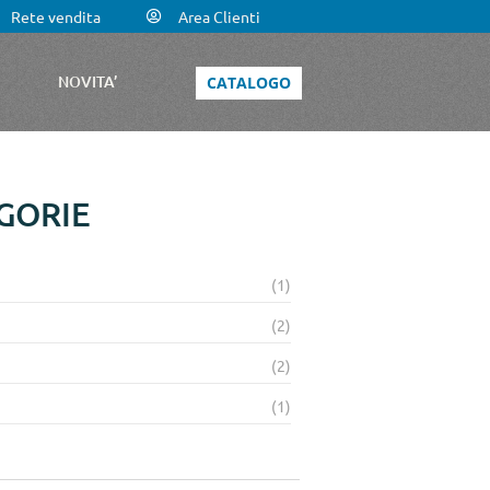
Rete vendita
Area Clienti
NOVITA’
CATALOGO
GORIE
(1)
(2)
(2)
(1)